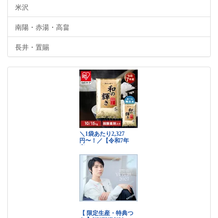
米沢
南陽・赤湯・高畠
長井・置賜