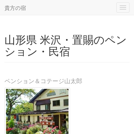
貴方の宿
Toggl
navig
山形県 米沢・置賜のペン
ション・民宿
ペンション＆コテージ山太郎