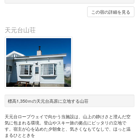
この宿の詳細を見る
天元台山荘
標高1,350ｍの天元台高原に立地する山荘
天元台ロープウェイで向かう当施設は、山上の静けさと澄んだ空
気に包まれる環境。登山やスキー旅の拠点にピッタリの立地で
す。宿主が心を込めた夕朝食と、気さくなもてなしで、ほっと温
まるひとときを