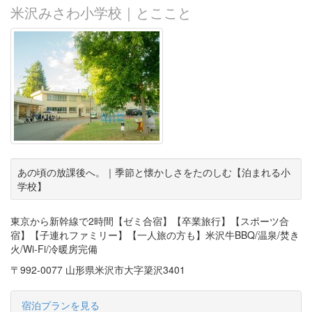
米沢みさわ小学校｜とここと
あの頃の放課後へ。｜季節と懐かしさをたのしむ【泊まれる小
学校】
東京から新幹線で2時間【ゼミ合宿】【卒業旅行】【スポーツ合
宿】【子連れファミリー】【一人旅の方も】米沢牛BBQ/温泉/焚き
火/Wi-Fi/冷暖房完備
〒992-0077 山形県米沢市大字簗沢3401
宿泊プランを見る