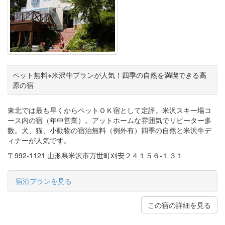
ペット無料※米沢牛プランが人気！四季の自然を満喫できる高
原の宿
東北では最も早くからペットＯＫ宿として定評。米沢スキー場コ
ース内の宿（年中営業）。アットホームな雰囲気でリピーター多
数。犬、猫、小動物の宿泊無料（例外有）四季の自然と米沢牛デ
ィナーが人気です。
〒992-1121 山形県米沢市万世町刈安２４１５６‐１３１
宿泊プランを見る
この宿の詳細を見る