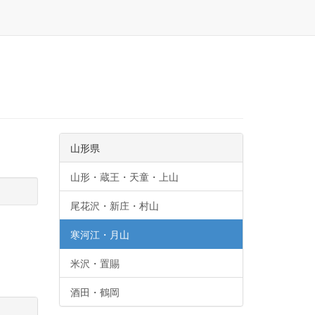
山形県
山形・蔵王・天童・上山
尾花沢・新庄・村山
寒河江・月山
米沢・置賜
酒田・鶴岡