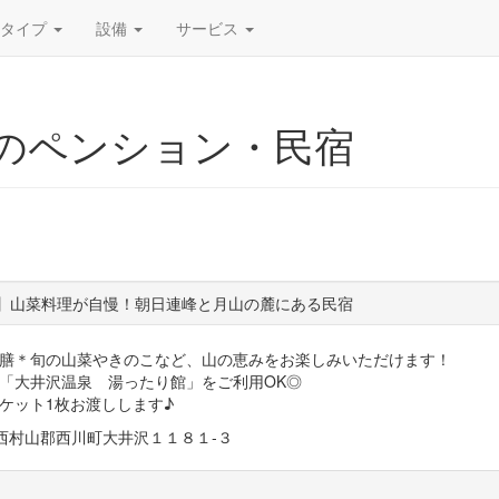
宿タイプ
設備
サービス
山のペンション・民宿
】山菜料理が自慢！朝日連峰と月山の麓にある民宿
膳＊旬の山菜やきのこなど、山の恵みをお楽しみいただけます！
「大井沢温泉 湯ったり館」をご利用OK◎
ケット1枚お渡しします♪
山形県西村山郡西川町大井沢１１８１‐３
る