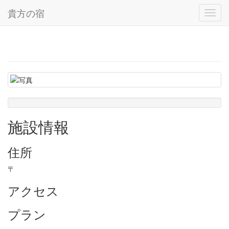
貴方の宿
Toggl
navig
施設情報
住所
〒
アクセス
プラン