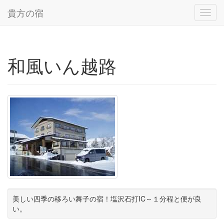
貴方の宿
Toggl
navig
和風いん越路
美しい四季の移ろい舞子の宿！塩沢石打IC～１分程と便が良
い。