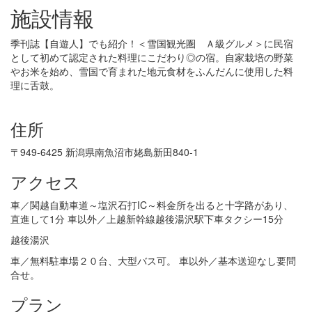
施設情報
季刊誌【自遊人】でも紹介！＜雪国観光圏 Ａ級グルメ＞に民宿
として初めて認定された料理にこだわり◎の宿。自家栽培の野菜
やお米を始め、雪国で育まれた地元食材をふんだんに使用した料
理に舌鼓。
住所
〒949-6425 新潟県南魚沼市姥島新田840‐1
アクセス
車／関越自動車道～塩沢石打IC～料金所を出ると十字路があり、
直進して1分 車以外／上越新幹線越後湯沢駅下車タクシー15分
越後湯沢
車／無料駐車場２０台、大型バス可。 車以外／基本送迎なし要問
合せ。
プラン