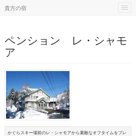
貴方の宿
Toggl
navig
ペンション レ・シャモ
ア
かぐらスキー場前のレ・シャモアから素敵なオフタイムをプレ