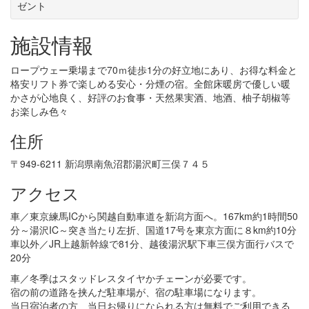
ゼント
施設情報
ロープウェー乗場まで70ｍ徒歩1分の好立地にあり、お得な料金と
格安リフト券で楽しめる安心・分煙の宿。全館床暖房で優しい暖
かさが心地良く、好評のお食事・天然果実酒、地酒、柚子胡椒等
お楽しみ色々
住所
〒949-6211 新潟県南魚沼郡湯沢町三俣７４５
アクセス
車／東京練馬ICから関越自動車道を新潟方面へ。167km約1時間50
分～湯沢IC～突き当たり左折、国道17号を東京方面に８km約10分
車以外／JR上越新幹線で81分、越後湯沢駅下車三俣方面行バスで
20分
車／冬季はスタッドレスタイヤかチェーンが必要です。
宿の前の道路を挟んだ駐車場が、宿の駐車場になります。
当日宿泊者の方、当日お帰りになられる方は無料でご利用できる